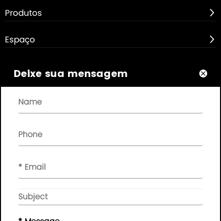
Produtos

Espaço

Sobre

Deixe sua mensagem

Links Rápidos

NEWSLETTER

Por favor, deixe sua mensagem aqui, nós lhe daremos
feedback a tempo..
© Direitos autorais - 2010-2019 :
Guangdong AP
Tenon Sci.& Tech. Co., Ltd.
Todos os direitos
reservados