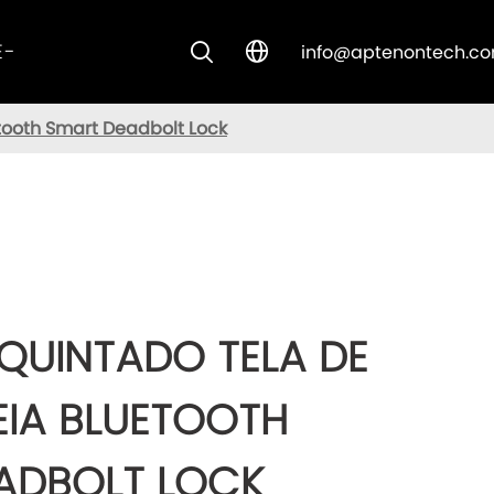
E-
info@aptenontech.c


CUSTOM SOLUTIONS
etooth Smart Deadbolt Lock
QUINTADO TELA DE
EIA BLUETOOTH
ADBOLT LOCK