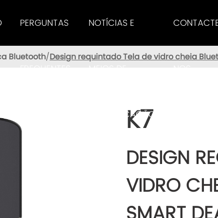
O
PERGUNTAS
NOTÍCIAS E
CONTACT
a Bluetooth
Design requintado Tela de vidro cheia Blu
FREQUENTES
MEIOS DE
NOS
K7
COMUNICAÇÃO
DESIGN RE
SOCIAL
VIDRO CH
SMART DE