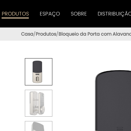
PRODUTOS
ESPAÇO
SOBRE
DISTRIBUIÇÃ
Tenon Smart Lock Oferece Aos Usuários Um Excelente Desempenho
Casa
Produtos
Bloqueio da Porta com Alavanc