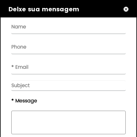
Sobre

Deixe sua mensagem

Links Rápidos

NEWSLETTER

Por favor, deixe sua mensagem aqui, nós lhe daremos
feedback a tempo..
© Direitos autorais - 2010-2019 :
Guangdong AP
Tenon Sci.& Tech. Co., Ltd.
Todos os direitos
reservados
* Message
Mapa do Site
|
Política de Privacidade