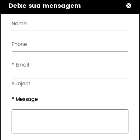
Sobre

Deixe sua mensagem

Links Rápidos

NEWSLETTER

Por favor, deixe sua mensagem aqui, nós lhe daremos
feedback a tempo..
© Direitos autorais - 2010-2019 :
Guangdong AP
Tenon Sci.& Tech. Co., Ltd.
Todos os direitos
reservados
* Message
Mapa do Site
|
Política de Privacidade