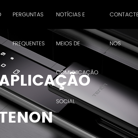
O
PERGUNTAS
NOTÍCIAS E
CONTACT
FREQUENTES
MEIOS DE
NOS
COMUNICAÇÃO
 APLICAÇÃO
O
SOCIAL
 TENON