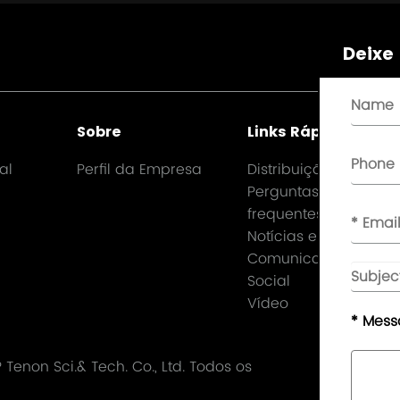
Deixe
Sobre
Links Rápidos
al
Perfil da Empresa
Distribuição
Perguntas
frequentes
Notícias e Meios de
Comunicação
Social
Vídeo
* Mes
enon Sci.& Tech. Co., Ltd.
Todos os