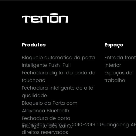
Produtos
Espaço
Bloqueio automático da porta
Entrada front
inteligente Push-Pull
Interior
Fechadura digital da porta do
Espaços de
touchpad
trabalho
Fechadura inteligente de alta
qualidade
Bloqueio da Porta com
Alavanca Bluetooth
Fechadura de porta
© Direitos autorais - 2010-2019 :
Guangdong AP T
inteligente deslizante
direitos reservados