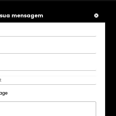
 sua mensagem




NEWSLETTER

Por favor, deixe sua mensagem aqui, nós lhe
daremos feedback a tempo..

E-mail:
info@aptenontech.com

Telefone:
sage
0086-020-61932298

Adicionar:
8th floor, No.3, Hanxi Business Center,