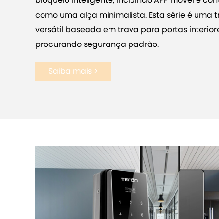
bloqueio inteligente, incluindo APP móvel e con
como uma alça minimalista. Esta série é uma tr
versátil baseada em trava para portas interio
procurando segurança padrão.
Saiba mais >