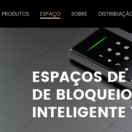
PRODUTOS
ESPAÇO
SOBRE
DISTRIBUIÇÃ
Tenon Smart Lock Oferece Aos Usuários Um Excelente Desempenho
ESPAÇOS DE
DE BLOQUEI
INTELIGENTE