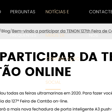
O
PERGUNTAS
NOTÍCIAS E
CONTACT
Blog
Bem-vindo a participar da TENON 127th Feira de C
FREQUENTES
MEIOS DE
NOS
PARTICIPAR DA T
COMUNICAÇÃO
TÃO ONLINE
SOCIAL
lou todas as feiras ultramarinas em 2020. Para fazer v
a da 127ª Feira de Cantão on-line.
rá a mais nova fechadura de porta inteligente A3 push-p