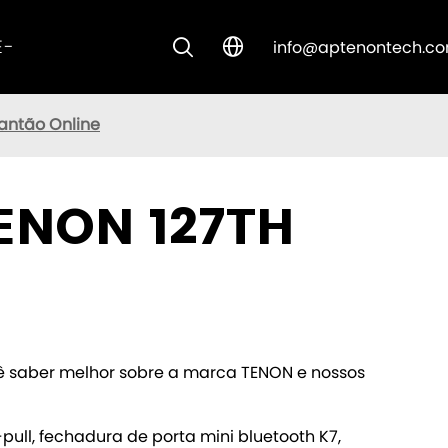
E-
info@aptenontech.c


CUSTOM SOLUTIONS
antão Online
ENON 127TH
ocê saber melhor sobre a marca TENON e nossos
ull, fechadura de porta mini bluetooth K7,