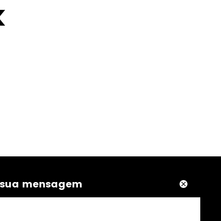
K
 sua mensagem



