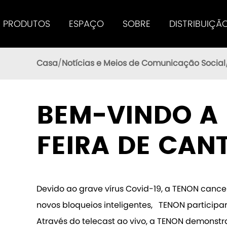
PRODUTOS
ESPAÇO
SOBRE
DISTRIBUIÇÃ
Tenon Smart Lock Oferece Aos Usuários Um Excelente Desempenho
Casa
Notícias e Meios de Comunicação Social
BEM-VINDO A 
FEIRA DE CAN
Devido ao grave vírus Covid-19, a TENON cance
novos bloqueios inteligentes, TENON participari
Através do telecast ao vivo, a TENON demonstra